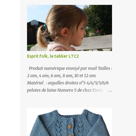
Esprit folk, le tablier LTC2
Produit numérique envoyé par mail Tailles :
2 ans, 4 ans, 6 ans, 8 ans, 10 et 12 ans
Matériel : aiguilles droites n°5 4/4/5/5/6/6
pelotes de laine Numero 5 de chez Fonty
Échantillon : 18 mailles x 26 rangs = 10 x 10
cm 6 boutons + 1 bouton fantaisie pour la
poche si option choisie Prix 3€